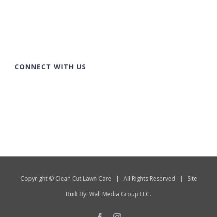
CONNECT WITH US
Copyright ©
Clean Cut Lawn Care
| All Rights Reserved | Site
Built By:
Wall Media Group LLC.
facebook
instagram