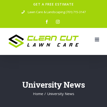
Skip
GET A FREE ESTIMATE
to
Lawn Care & Landscaping (701) 715-3147
content
facebook
instagram
University News
Home
/
University News